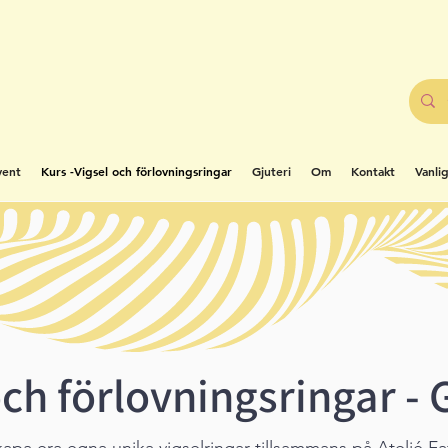
vent
Kurs -Vigsel och förlovningsringar
Gjuteri
Om
Kontakt
Vanli
och förlovningsringar - 
apa era egna unika vigselringar tillsammans på Ateljé Fa