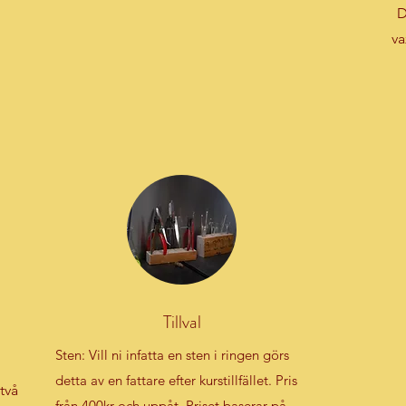
D
va
Tillval
Sten: Vill ni infatta en sten i ringen görs
detta av en fattare efter kurstillfället. Pris
två
från 400kr och uppåt. Priset baserar på