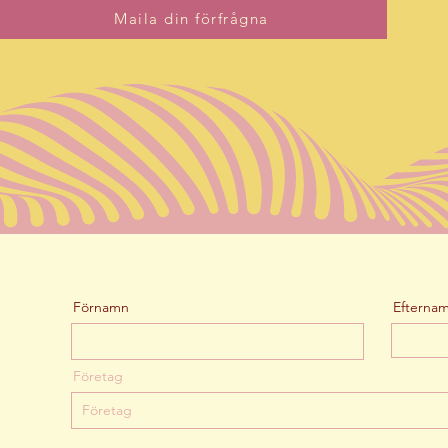
Maila din förfrågna
Förnamn
Efterna
Företag