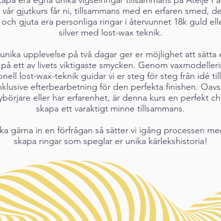
vår gjutkurs får ni, tillsammans med en erfaren smed, d
och gjuta era personliga ringar i återvunnet 18k guld ell
silver med lost-wax teknik.
nika upplevelse på två dagar ger er möjlighet att sätta
 på ett av livets viktigaste smycken. Genom vaxmodeller
onell lost-wax-teknik guidar vi er steg för steg från idé til
inklusive efterbearbetning för den perfekta finishen. Oav
nybörjare eller har erfarenhet, är denna kurs en perfekt ch
skapa ett varaktigt minne tillsammans.
ka gärna in en förfrågan så sätter vi igång processen me
skapa ringar som speglar er unika kärlekshistoria!