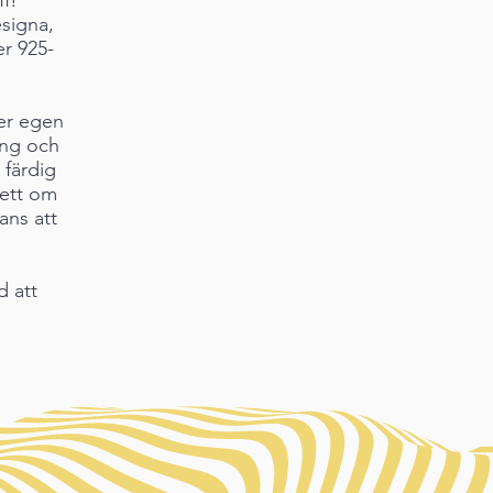
esigna,
er 925-
 er egen
ing och
l färdig
sett om
ans att
d att