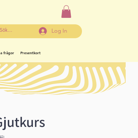
Log In
ga frågor
Presentkort
Gjutkurs
ff!