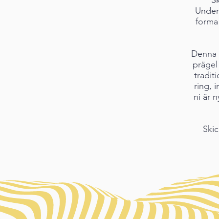
Under 
forma 
Denna u
prägel
traditi
ring, 
ni är 
Skic