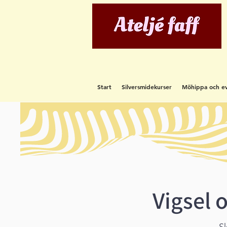
Start
Silversmidekurser
Möhippa och e
Vigsel 
Sk