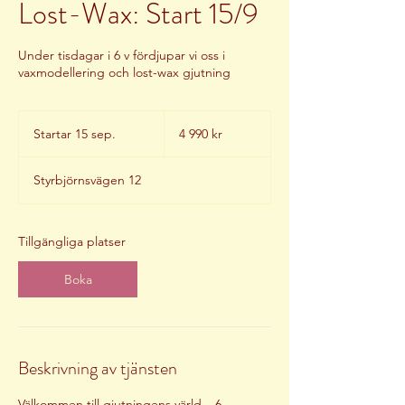
Lost-Wax: Start 15/9
Under tisdagar i 6 v fördjupar vi oss i
vaxmodellering och lost-wax gjutning
4 990
svenska
Startar 15 sep.
S
4 990 kr
kronor
t
a
Styrbjörnsvägen 12
r
t
a
r
Tillgängliga platser
1
5
Boka
s
e
p
.
Beskrivning av tjänsten
Välkommen till gjutningens värld – 6-