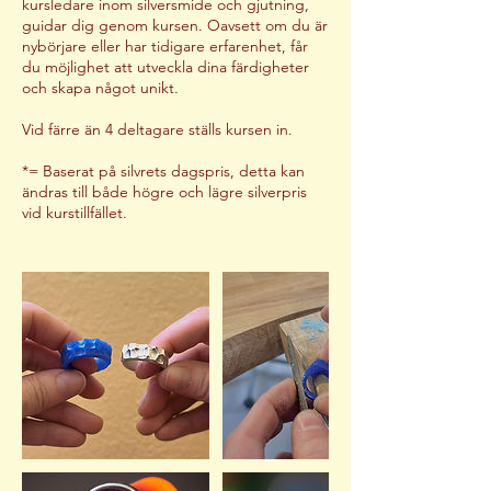
kursledare inom silversmide och gjutning,
guidar dig genom kursen. Oavsett om du är
nybörjare eller har tidigare erfarenhet, får
du möjlighet att utveckla dina färdigheter
och skapa något unikt.
Vid färre än 4 deltagare ställs kursen in.
*= Baserat på silvrets dagspris, detta kan
ändras till både högre och lägre silverpris
vid kurstillfället.