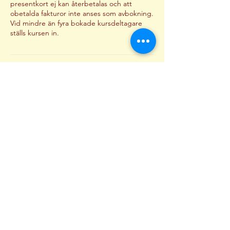
presentkort ej kan återbetalas och att
obetalda fakturor inte anses som avbokning.
Vid mindre än fyra bokade kursdeltagare
Kontaktuppgifter
Styrbjörnsvägen 12, Hägersten, Sweden
0737012500
ateljefaff@gmail.com
B
esöksadress
Ateljé faff
Styrbjörnsvägen 12
12655 Hägersten