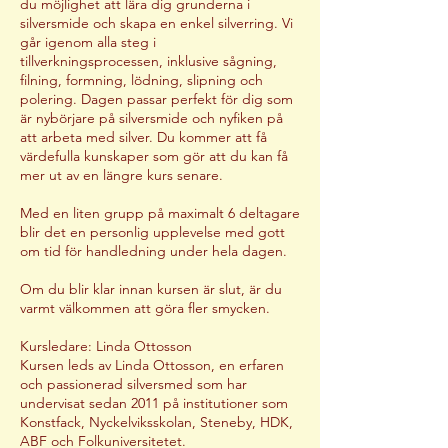
du möjlighet att lära dig grunderna i
.
silversmide och skapa en enkel silverring. Vi
går igenom alla steg i
tillverkningsprocessen, inklusive sågning,
filning, formning, lödning, slipning och
polering. Dagen passar perfekt för dig som
är nybörjare på silversmide och nyfiken på
att arbeta med silver. Du kommer att få
värdefulla kunskaper som gör att du kan få
mer ut av en längre kurs senare.
Med en liten grupp på maximalt 6 deltagare
blir det en personlig upplevelse med gott
om tid för handledning under hela dagen.
Om du blir klar innan kursen är slut, är du
varmt välkommen att göra fler smycken.
Kursledare: Linda Ottosson
Kursen leds av Linda Ottosson, en erfaren
och passionerad silversmed som har
undervisat sedan 2011 på institutioner som
Konstfack, Nyckelviksskolan, Steneby, HDK,
ABF och Folkuniversitetet.