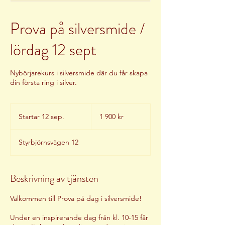
Prova på silversmide /
lördag 12 sept
Nybörjarekurs i silversmide där du får skapa
din första ring i silver.
1 900
svenska
Startar 12 sep.
S
1 900 kr
kronor
t
a
Styrbjörnsvägen 12
r
t
a
r
Beskrivning av tjänsten
1
2
Välkommen till Prova på dag i silversmide!
s
e
Under en inspirerande dag från kl. 10-15 får
p