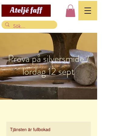
Prova på silversmide /
lördag 12 sept
Tjänsten är fullbokad