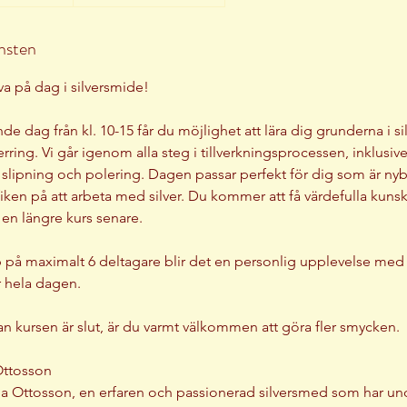
änsten
a på dag i silversmide!
de dag från kl. 10-15 får du möjlighet att lära dig grunderna i s
rring. Vi går igenom alla steg i tillverkningsprocessen, inklusive
 slipning och polering. Dagen passar perfekt för dig som är nyb
iken på att arbeta med silver. Du kommer att få värdefulla kuns
 en längre kurs senare.
 på maximalt 6 deltagare blir det en personlig upplevelse med 
 hela dagen.
an kursen är slut, är du varmt välkommen att göra fler smycken.
Ottosson
da Ottosson, en erfaren och passionerad silversmed som har un