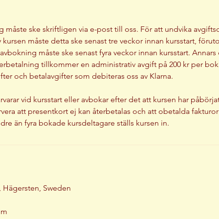
måste ske skriftligen via e-post till oss. För att undvika avgifts
kursen måste detta ske senast tre veckor innan kursstart, förut
vbokning måste ske senast fyra veckor innan kursstart. Annars 
terbetalning tillkommer en administrativ avgift på 200 kr per bok
fter och betalavgifter som debiteras oss av Klarna.
arar vid kursstart eller avbokar efter det att kursen har påbörja
vera att presentkort ej kan återbetalas och att obetalda fakturo
2, Hägersten, Sweden
om