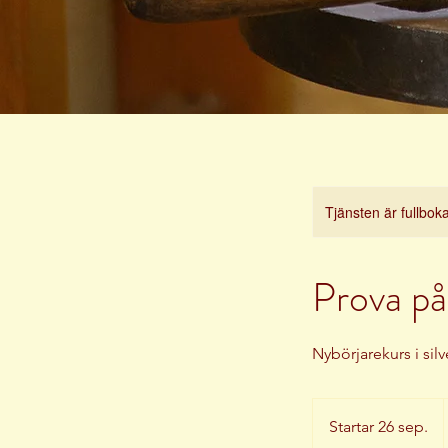
Tjänsten är fullbok
Prova på
Nybörjarekurs i silv
Startar 26 sep.
S