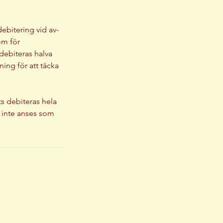
debitering vid av-
om för
debiteras halva
ning för att täcka
ts debiteras hela
r inte anses som