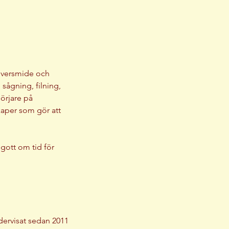
ilversmide och
 sågning, filning,
örjare på
kaper som gör att
gott om tid för
dervisat sedan 2011