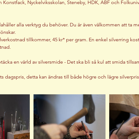
om Konstfack, Nyckelviksskolan, Steneby, HDK, ABF och Folkunive
ndahåller alla verktyg du behöver. Du är även välkommen att ta 
önskar.
lverkostnad tillkommer, 45 kr* per gram. En enkel silverring kosta
stnad.
cka en värld av silversmide - Det ska bli så kul att smida till
ts dagspris, detta kan ändras till både högre och lägre silverpris v