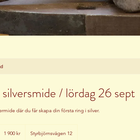
ad
 silversmide / lördag 26 sept
ermide där du får skapa din första ring i silver.
1 900
svenska
1 900 kr
Styrbjörnsvägen 12
kronor