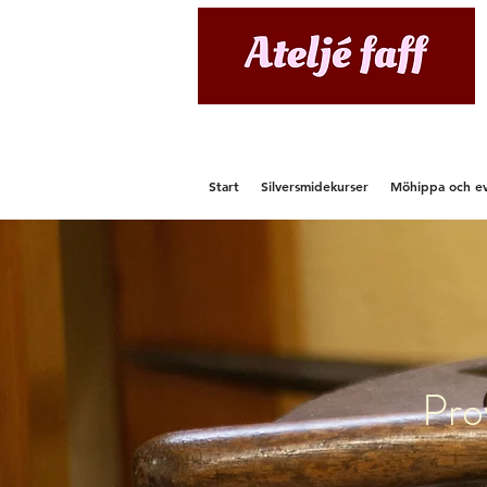
Start
Silversmidekurser
Möhippa och e
Pro