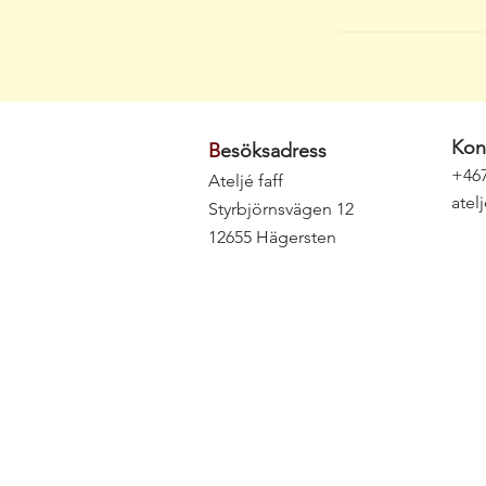
Kon
B
esöksadress
+46
Ateljé faff
atel
Styrbjörnsvägen 12
12655 Hägersten