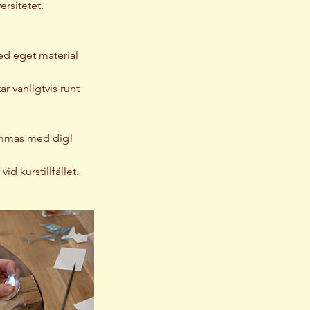
rsitetet.
med eget material
r vanligtvis runt
sammas med dig!
id kurstillfället.