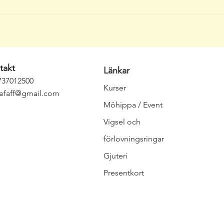
takt
Länkar
737012500
Kurser
jefaff@gmail.com
Möhippa / Event
Vigsel och
förlovningsringar
Gjuteri
Presentkort