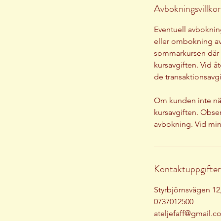
Avbokningsvillkor
Eventuell avbokning 
eller ombokning av 
sommarkursen där a
kursavgiften. Vid å
de transaktionsavgi
Om kunden inte närv
kursavgiften. Obser
Kontaktuppgifter
Styrbjörnsvägen 1
0737012500
ateljefaff@gmail.c