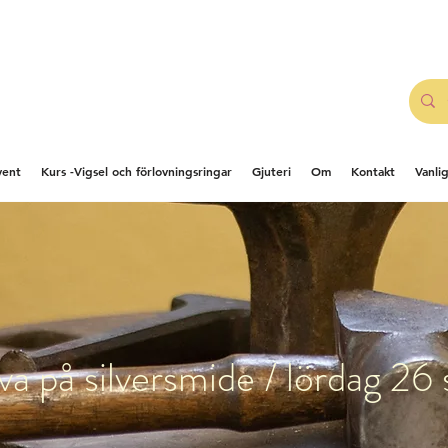
vent
Kurs -Vigsel och förlovningsringar
Gjuteri
Om
Kontakt
Vanli
va på silversmide / lördag 26 