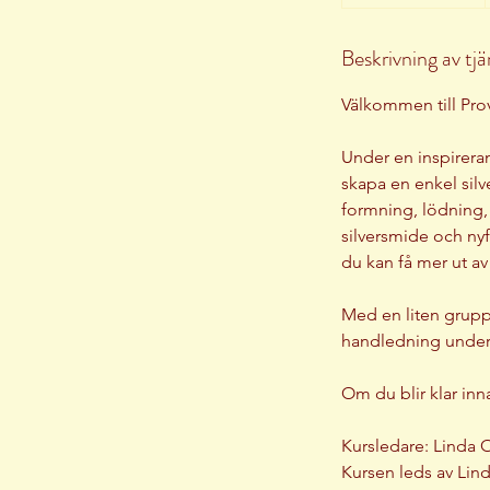
t
a
Beskrivning av tj
r
t
Välkommen till Prov
a
r
Under en inspireran
2
skapa en enkel silve
6
formning, lödning,
s
silversmide och nyf
e
du kan få mer ut av
p
.
Med en liten grupp
handledning under
Om du blir klar inn
Kursledare: Linda 
Kursen leds av Lin