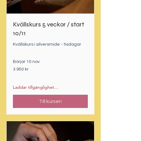
Kvällskurs 5 veckor / start
10/11
Kvällskurs i silversmide - tisdagar
Börjar 10 nov.
3 950
3 950 kr
svenska
kronor
Laddar tillgänglighet...
Till kursen