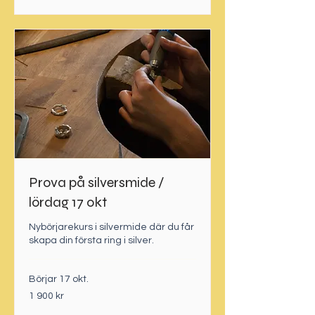
Prova på silversmide /
lördag 17 okt
Nybörjarekurs i silvermide där du får
skapa din första ring i silver.
Börjar 17 okt.
1 900
1 900 kr
svenska
kronor