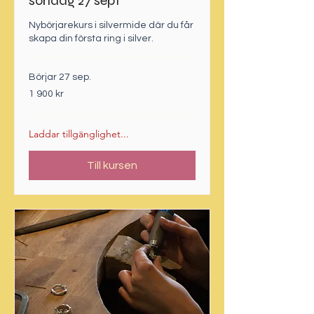
söndag 27 sept
Nybörjarekurs i silvermide där du får
skapa din första ring i silver.
Börjar 27 sep.
1 900
1 900 kr
svenska
kronor
Laddar tillgänglighet...
Till kursen