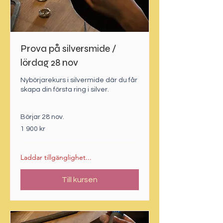
Prova på silversmide /
lördag 28 nov
Nybörjarekurs i silvermide där du får
skapa din första ring i silver.
Börjar 28 nov.
1 900
1 900 kr
svenska
kronor
Laddar tillgänglighet...
Till kursen