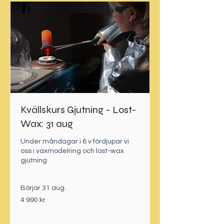
Kvällskurs Gjutning - Lost-
Wax: 31 aug
Under måndagar i 6 v fördjupar vi
oss i vaxmodelring och lost-wax
gjutning
Börjar 31 aug.
4 990
4 990 kr
svenska
kronor