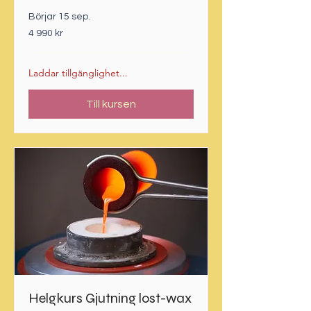
Börjar 15 sep.
4 990
4 990 kr
svenska
kronor
Laddar tillgänglighet...
Till kursen
Helgkurs Gjutning lost-wax