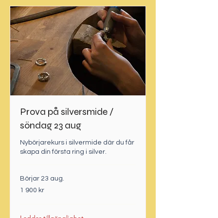
Prova på silversmide /
söndag 23 aug
Nybörjarekurs i silvermide där du får
skapa din första ring i silver.
Börjar 23 aug.
1 900
1 900 kr
svenska
kronor