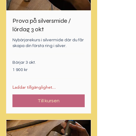
Prova på silversmide /
lördag 3 okt
Nybörjarekurs i silvermide där du får
skapa din första ring i silver.
Börjar 3 okt.
1 900
1 900 kr
svenska
kronor
Laddar tillgänglighet...
Till kursen