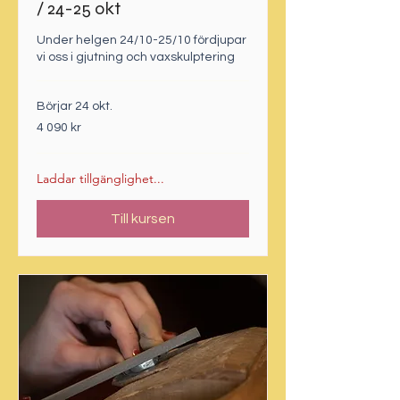
/ 24-25 okt
Under helgen 24/10-25/10 fördjupar
vi oss i gjutning och vaxskulptering
Börjar 24 okt.
4 090
4 090 kr
svenska
kronor
Laddar tillgänglighet...
Till kursen