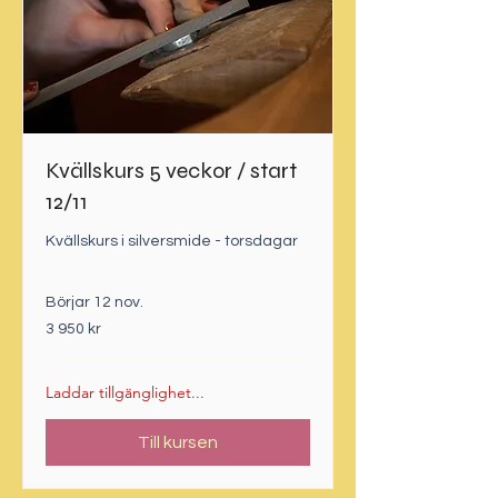
Kvällskurs 5 veckor / start
12/11
Kvällskurs i silversmide - torsdagar
Börjar 12 nov.
3 950
3 950 kr
svenska
kronor
Laddar tillgänglighet...
Till kursen