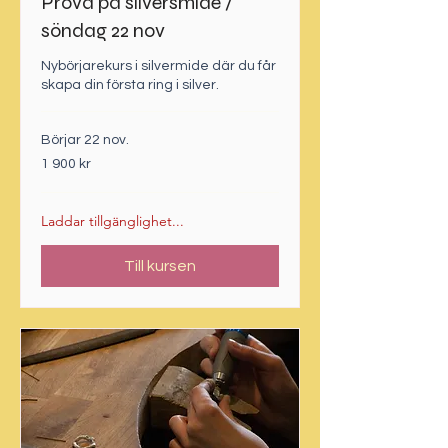
Prova på silversmide /
söndag 22 nov
Nybörjarekurs i silvermide där du får
skapa din första ring i silver.
Börjar 22 nov.
1 900
1 900 kr
svenska
kronor
Laddar tillgänglighet...
Till kursen