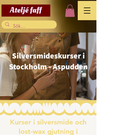
Silversmideskurser i
Stockholm - Aspudden
Kurser i silversmide och
lost-wax gjutning i