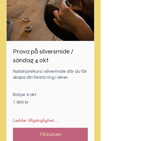
Prova på silversmide /
söndag 4 okt
Nybörjarekurs i silvermide där du får
skapa din första ring i silver.
Börjar 4 okt.
1 900
1 900 kr
svenska
kronor
Laddar tillgänglighet...
Till kursen