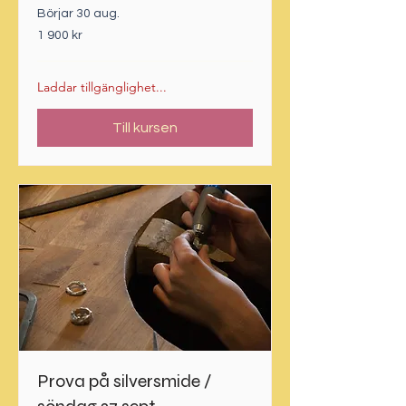
Börjar 30 aug.
1 900
1 900 kr
svenska
kronor
Laddar tillgänglighet...
Till kursen
Prova på silversmide /