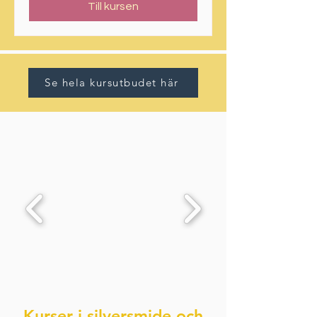
Till kursen
Se hela kursutbudet här
Kurser i silversmide och