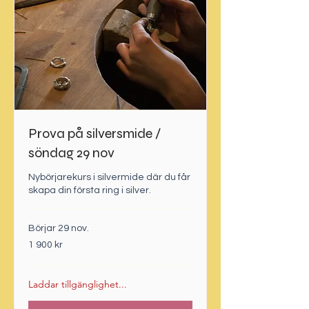
Prova på silversmide /
söndag 29 nov
Nybörjarekurs i silvermide där du får
skapa din första ring i silver.
Börjar 29 nov.
1 900
1 900 kr
svenska
kronor
Laddar tillgänglighet...