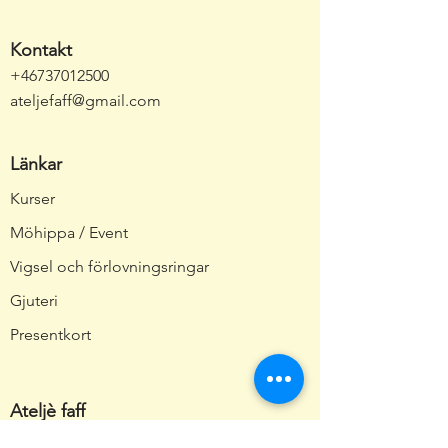
Kontakt
+46737012500
ateljefaff@gmail.com
Länkar
Kurser
Möhippa / Event
Vigsel och förlovningsringar
Gjuteri
Presentkort
Ateljè faff
Om