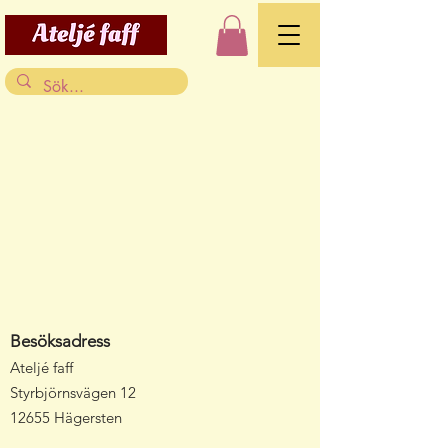
B
esöksadress
Ateljé faff
Styrbjörnsvägen 12
12655 Hägersten